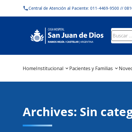
Skip
Central de Atención al Paciente: 011-4469-9500 // 08
to
content
Buscar:
Home
Institucional
Pacientes y Familias
Nove
Archives:
Sin cate