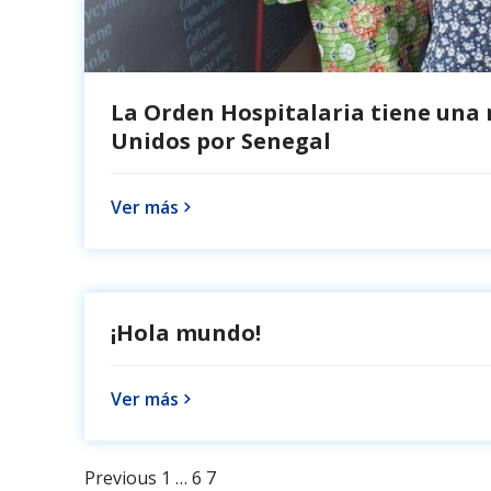
La Orden Hospitalaria tiene una
Unidos por Senegal
Ver más
¡Hola mundo!
Ver más
Page
Page
Page
Previous
1
…
6
7