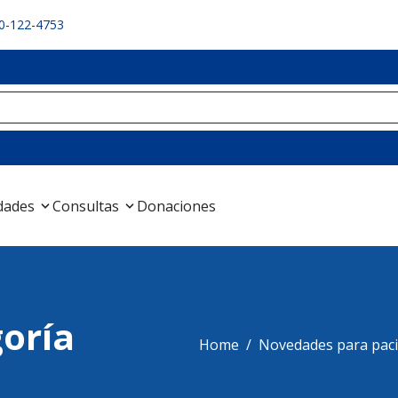
10-122-4753
dades
Consultas
Donaciones
goría
Home
Novedades para pac