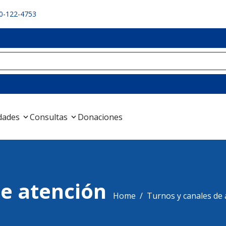
10-122-4753
dades
Consultas
Donaciones
de atención
Home
Turnos y canales de 