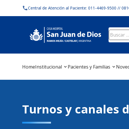
Skip
Central de Atención al Paciente: 011-4469-9500 // 08
to
content
Buscar:
Home
Institucional
Pacientes y Familias
Nove
Turnos y canales 